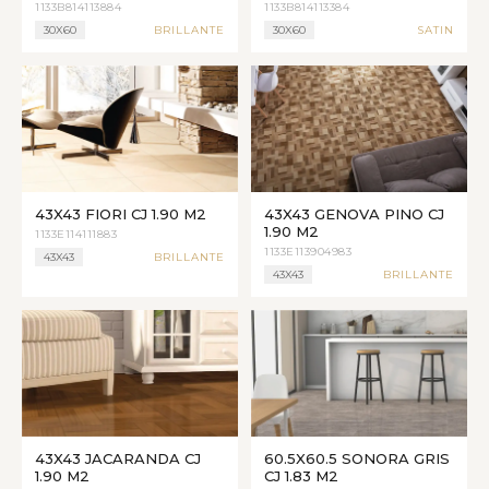
1133B814113884
1133B814113384
30X60
BRILLANTE
30X60
SATIN
43X43 FIORI CJ 1.90 M2
43X43 GENOVA PINO CJ
1.90 M2
1133E114111883
1133E113904983
43X43
BRILLANTE
43X43
BRILLANTE
43X43 JACARANDA CJ
60.5X60.5 SONORA GRIS
1.90 M2
CJ 1.83 M2