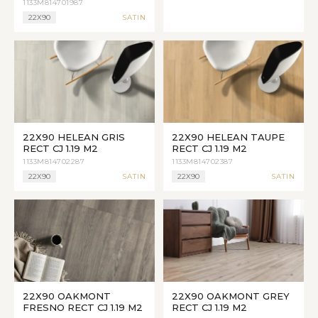
1133M814701987
22X90
SATIN
22X90 HELEAN GRIS
22X90 HELEAN TAUPE
RECT CJ 1.19 M2
RECT CJ 1.19 M2
1133M814702287
1133M814702387
22X90
SATIN
22X90
SATIN
22X90 OAKMONT
22X90 OAKMONT GREY
FRESNO RECT CJ 1.19 M2
RECT CJ 1.19 M2