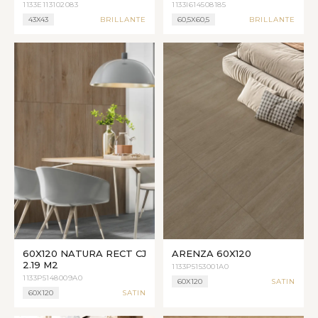
1133E113102083
1133I614508185
43X43
BRILLANTE
60,5X60,5
BRILLANTE
60X120 NATURA RECT CJ
ARENZA 60X120
2.19 M2
1133P5153001A0
1133P5148009A0
60X120
SATIN
60X120
SATIN