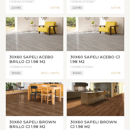
1133M814700687
1133M814700587
22X90
SATIN
22X90
SATIN
30X60 SAPELI ACEBO
30X60 SAPELI ACEBO CJ
BRILLO CJ 1.98 M2
1.98 M2
1133B814113784
1133B814113284
30X60
BRILLANTE
30X60
SATIN
30X60 SAPELI BROWN
30X60 SAPELI BROWN
BRILLO CJ 1.98 M2
CJ 1.98 M2