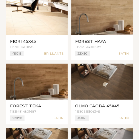
FIORI 45X45
FOREST HAYA
11330E141118A5
1133M814801587
45X45
BRILLANTE
22X90
SATIN
FOREST TEKA
OLMO CAOBA 45X45
1133M814801687
11330E151043A5
22X90
SATIN
45X45
SATIN