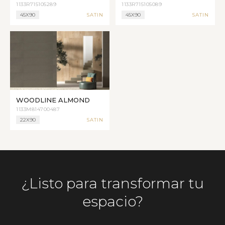
1133R715105289
1133R715105089
45X90
SATIN
45X90
SATIN
WOODLINE ALMOND
1133M814700487
22X90
SATIN
¿Listo para transformar tu
espacio?