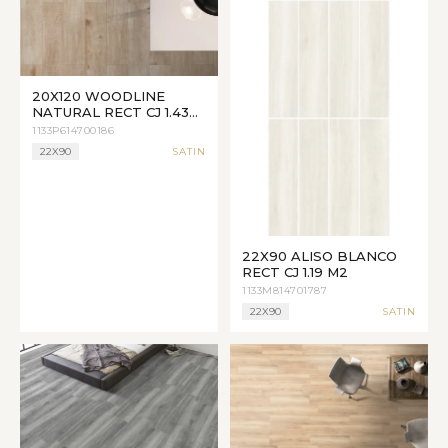
20X120 WOODLINE
NATURAL RECT CJ 1.43
M2
1133P614700186
22X90
SATIN
22X90 ALISO BLANCO
RECT CJ 1.19 M2
1133M814701787
22X90
SATIN