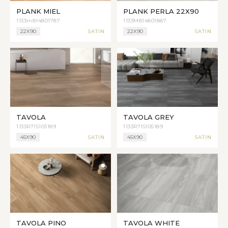
PLANK MIEL
PLANK PERLA 22X90
1133m814801787
1133M814801887
22X90
SATIN
22X90
SATIN
TAVOLA
TAVOLA GREY
1133R715103189
1133R715105189
45X90
SATIN
45X90
SATIN
TAVOLA PINO
TAVOLA WHITE