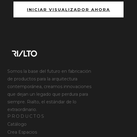
INICIAR VISUALIZADOR AHORA
Somos la base del futuro en fabricación
de productos para la arquitectura
contemporánea, creamos innovaciones
que dejan un legado que perdura para
siempre. Rialto, el estándar de lo
extraordinario.
PRODUCTOS
Catálogo
Crea Espacios