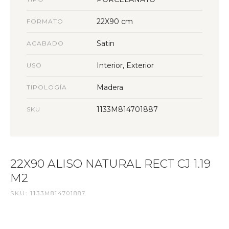
22X90 cm
FORMATO
Satin
ACABADO
Interior, Exterior
USO
Madera
TIPOLOGÍA
1133M814701887
SKU
22X90 ALISO NATURAL RECT CJ 1.19
M2
SKU: 1133M814701887