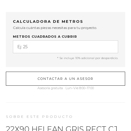
CALCULADORA DE METROS
Calcula cuántas piezas necesitas para tu proyecto.
METROS CUADRADOS A CUBRIR
* Se incluye 10% adicional por desperdicio.
CONTACTAR A UN ASESOR
Asesoría gratuita · Lun–Vie 8:00–17:00
SOBRE ESTE PRODUCTO
22X90 HELEAN GRIS RECT CJ