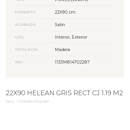
22X90 cm
FORMATO
Satin
ACABADO
Interior, Exterior
USO
Madera
TIPOLOGÍA
1133M814702287
SKU
22X90 HELEAN GRIS RECT CJ 1.19 M2
SKU: 1133M814702287