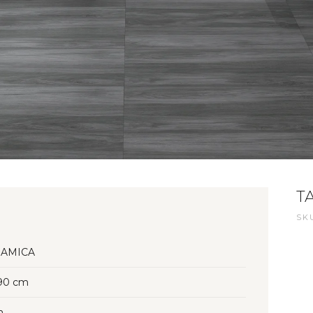
T
SKU
AMICA
90 cm
n