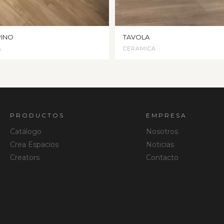
PINO
TAVOLA
A
CERAMICA
PRODUCTOS
EMPRESA
Catálogo
Nosotros
Crea Espacios
Noticias
Creators
Contacto