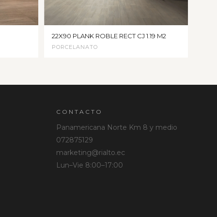
22X90 PLANK ROBLE RECT CJ 1.19 M2
PORCELANATO
CONTACTO
Panamericana Norte Km 8 y medio
072875129
marketing@rialto.ec
Lun–Vie 8:00–17:00