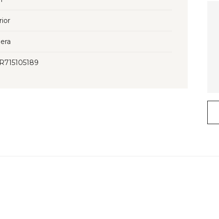
rior
era
3R715105189