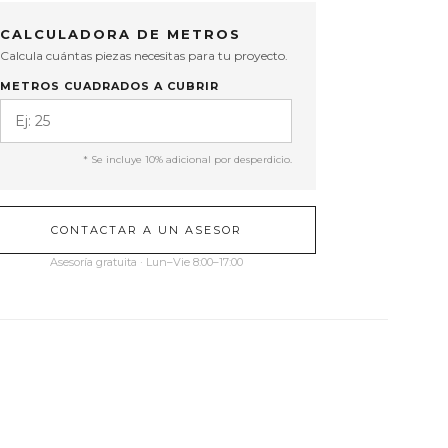
CALCULADORA DE METROS
Calcula cuántas piezas necesitas para tu proyecto.
METROS CUADRADOS A CUBRIR
* Se incluye 10% adicional por desperdicio.
CONTACTAR A UN ASESOR
Asesoría gratuita · Lun–Vie 8:00–17:00