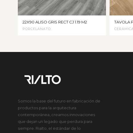
22X90 ALISO GRIS RECT CJ 1.19 M2
TAVOLA 
PORCELANATO
CERAMIC
Somos la base del futuro en fabricación de
productos para la arquitectura
contemporánea, creamos innovaciones
que dejan un legado que perdura para
siempre. Rialto, el estándar de lo