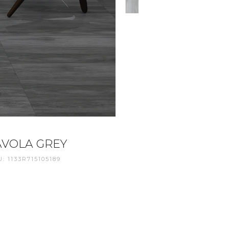
AVOLA GREY
: 1133R715105189