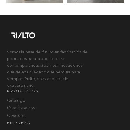
Somos la base del futuro en fabricación de
productos para la arquitectura
contemporánea, creamos innovaciones
que dejan un legado que perdura para
siempre. Rialto, el estándar de lo
extraordinario.
PRODUCTOS
Catálogo
Crea Espacios
Creators
EMPRESA