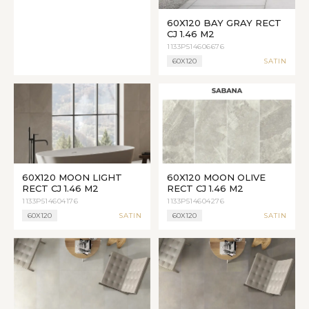
60X120 BAY GRAY RECT
CJ 1.46 M2
1133P514606676
60X120
SATIN
60X120 MOON LIGHT
60X120 MOON OLIVE
RECT CJ 1.46 M2
RECT CJ 1.46 M2
1133P514604176
1133P514604276
60X120
SATIN
60X120
SATIN