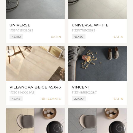
UNIVERSE
UNIVERSE WHITE
1133R715103089
1133R715103389
45X90
SATIN
45X90
SATIN
VILLANOVA BEIGE 45X45
VINCENT
11330E140029A5
1133M815102287
45X45
BRILLANTE
22X90
SATIN