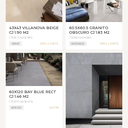
43X43 VILLANOVA BEIGE
60.5X60.5 GRANITO
CJ 1.90 M2
OBSCURO CJ 1.83 M2
1133E114002983
1133I614404585
43X43
BRILLANTE
60,5X60,5
BRILLANTE
60X120 BAY BLUE RECT
CJ 1.46 M2
1133P514606476
60X120
SATIN