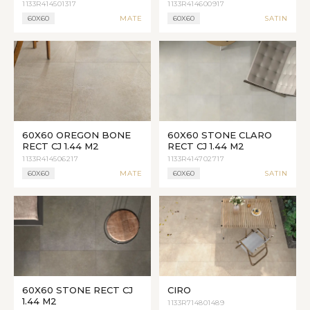
1133R414501317
1133R414600917
60X60
MATE
60X60
SATIN
60X60 OREGON BONE
60X60 STONE CLARO
RECT CJ 1.44 M2
RECT CJ 1.44 M2
1133R414506217
1133R414702717
60X60
MATE
60X60
SATIN
60X60 STONE RECT CJ
CIRO
1.44 M2
1133R714801489