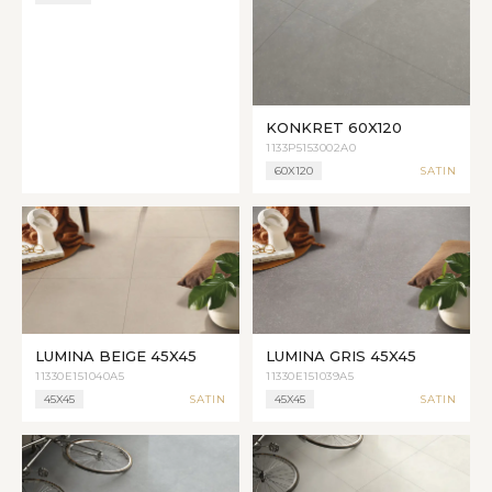
KONKRET 60X120
1133P5153002A0
60X120
SATIN
LUMINA BEIGE 45X45
LUMINA GRIS 45X45
11330E151040A5
11330E151039A5
45X45
SATIN
45X45
SATIN