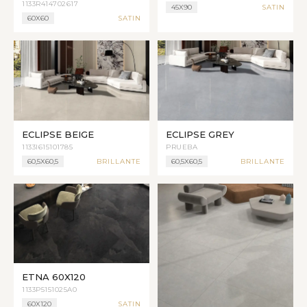
1133R414702617
45X90
SATIN
60X60
SATIN
ECLIPSE BEIGE
ECLIPSE GREY
1133I615101785
PRUEBA
60,5X60,5
BRILLANTE
60,5X60,5
BRILLANTE
ETNA 60X120
1133P5151025A0
60X120
SATIN