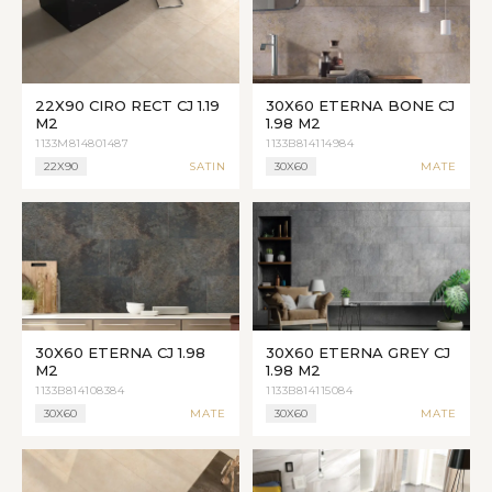
22X90 CIRO RECT CJ 1.19
30X60 ETERNA BONE CJ
M2
1.98 M2
1133M814801487
1133B814114984
22X90
SATIN
30X60
MATE
30X60 ETERNA CJ 1.98
30X60 ETERNA GREY CJ
M2
1.98 M2
1133B814108384
1133B814115084
30X60
MATE
30X60
MATE