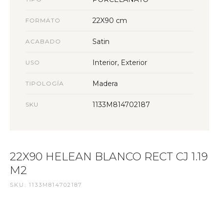
22X90 cm
FORMATO
Satin
ACABADO
Interior, Exterior
USO
Madera
TIPOLOGÍA
1133M814702187
SKU
22X90 HELEAN BLANCO RECT CJ 1.19
M2
SKU: 1133M814702187