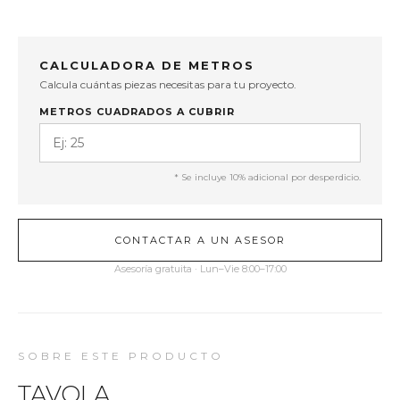
CALCULADORA DE METROS
Calcula cuántas piezas necesitas para tu proyecto.
METROS CUADRADOS A CUBRIR
* Se incluye 10% adicional por desperdicio.
CONTACTAR A UN ASESOR
Asesoría gratuita · Lun–Vie 8:00–17:00
SOBRE ESTE PRODUCTO
TAVOLA