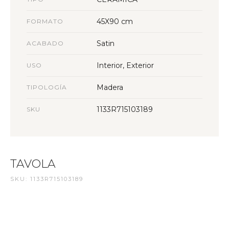
45X90 cm
FORMATO
Satin
ACABADO
Interior, Exterior
USO
Madera
TIPOLOGÍA
1133R715103189
SKU
TAVOLA
SKU: 1133R715103189