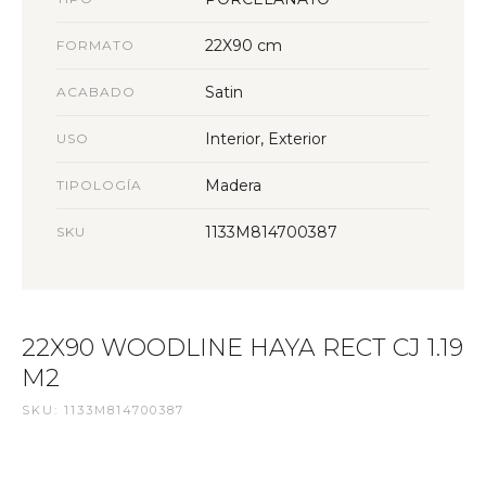
22X90 cm
FORMATO
Satin
ACABADO
Interior, Exterior
USO
Madera
TIPOLOGÍA
1133M814700387
SKU
22X90 WOODLINE HAYA RECT CJ 1.19
M2
SKU: 1133M814700387