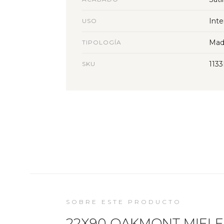
Inte
USO
Mad
TIPOLOGÍA
113
SKU
SOBRE ESTE PRODUCTO
22X90 OAKMONT MIELE R