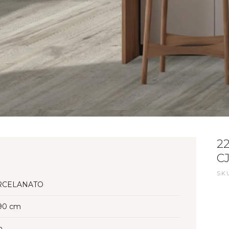
2
CJ
SKU
RCELANATO
90 cm
n