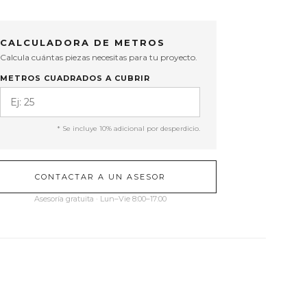
CALCULADORA DE METROS
Calcula cuántas piezas necesitas para tu proyecto.
METROS CUADRADOS A CUBRIR
* Se incluye 10% adicional por desperdicio.
CONTACTAR A UN ASESOR
Asesoría gratuita · Lun–Vie 8:00–17:00