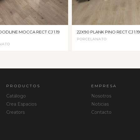
ODLINE MOCCA RECT CJ 1.19
22X90 PLANK PINO RECT CJ 1.1
PORCELANATO
NATO
PRODUCTOS
EMPRESA
Catálogo
Nosotros
Crea Espacios
Noticias
Creators
Contacto