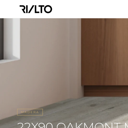
MADERA
22X90 OAKMONT M