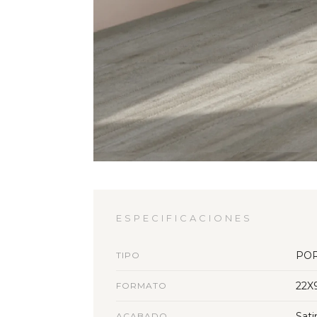
ESPECIFICACIONES
PO
TIPO
22X
FORMATO
Sati
ACABADO