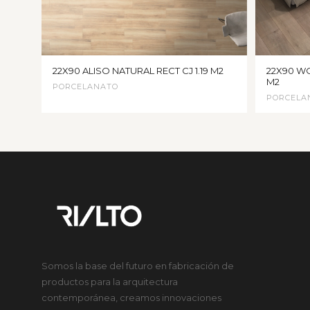
22X90 ALISO NATURAL RECT CJ 1.19 M2
22X90 WO
M2
PORCELANATO
PORCELA
Somos la base del futuro en fabricación de
productos para la arquitectura
contemporánea, creamos innovaciones