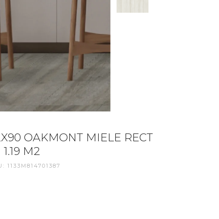
2X90 OAKMONT MIELE RECT
 1.19 M2
: 1133M814701387