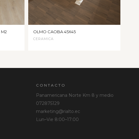
9 M2
OLMO CAOBA 45X45
CERAMICA
CONTACTO
Panamericana Norte Km 8 y medio
072875129
marketing@rialto.ec
Lun–Vie 8:00–17:00