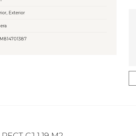
rior, Exterior
era
3M814701387
ECT CJ 1.19 M2