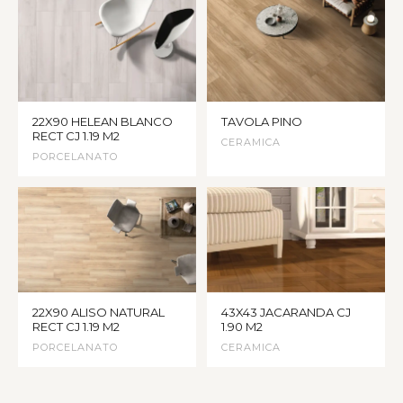
22X90 HELEAN BLANCO
TAVOLA PINO
RECT CJ 1.19 M2
CERAMICA
PORCELANATO
22X90 ALISO NATURAL
43X43 JACARANDA CJ
RECT CJ 1.19 M2
1.90 M2
PORCELANATO
CERAMICA