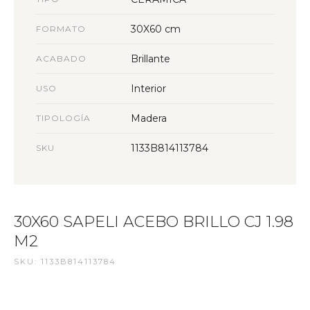
30X60 cm
FORMATO
Brillante
ACABADO
Interior
USO
Madera
TIPOLOGÍA
1133B814113784
SKU
30X60 SAPELI ACEBO BRILLO CJ 1.98
M2
SKU: 1133B814113784