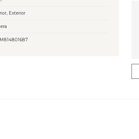
rior, Exterior
era
3M814801687