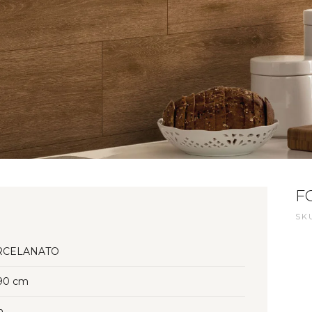
F
SKU
RCELANATO
90 cm
n