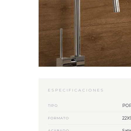
ESPECIFICACIONES
PO
TIPO
22X
FORMATO
Sati
ACABADO