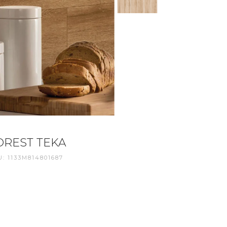
OREST TEKA
: 1133M814801687