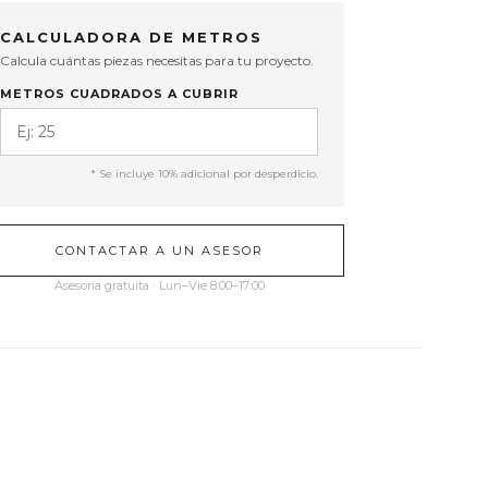
CALCULADORA DE METROS
Calcula cuántas piezas necesitas para tu proyecto.
METROS CUADRADOS A CUBRIR
* Se incluye 10% adicional por desperdicio.
CONTACTAR A UN ASESOR
Asesoría gratuita · Lun–Vie 8:00–17:00