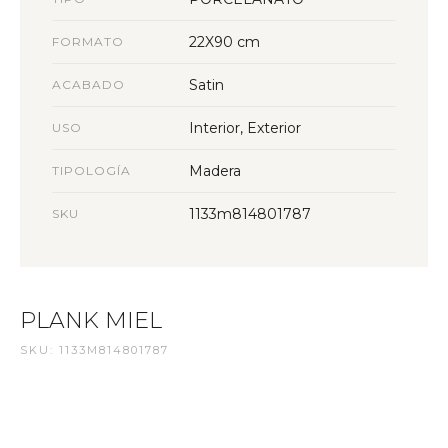
22X90 cm
FORMATO
Satin
ACABADO
Interior, Exterior
USO
Madera
TIPOLOGÍA
1133m814801787
SKU
PLANK MIEL
SKU: 1133M814801787