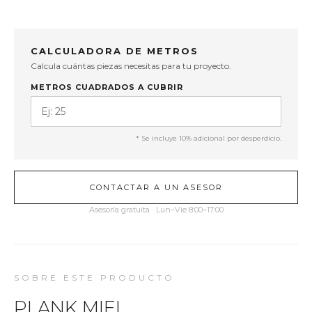
CALCULADORA DE METROS
Calcula cuántas piezas necesitas para tu proyecto.
METROS CUADRADOS A CUBRIR
* Se incluye 10% adicional por desperdicio.
CONTACTAR A UN ASESOR
Asesoría gratuita · Lun–Vie 8:00–17:00
SOBRE ESTE PRODUCTO
PLANK MIEL