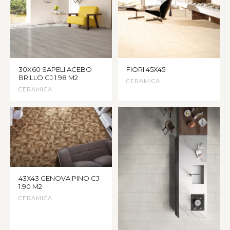
30X60 SAPELI ACEBO
FIORI 45X45
BRILLO CJ 1.98 M2
CERAMICA
CERAMICA
43X43 GENOVA PINO CJ
1.90 M2
CERAMICA