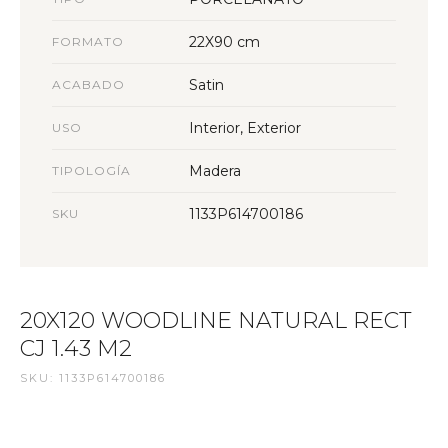
22X90 cm
FORMATO
Satin
ACABADO
Interior, Exterior
USO
Madera
TIPOLOGÍA
1133P614700186
SKU
20X120 WOODLINE NATURAL RECT
CJ 1.43 M2
SKU: 1133P614700186