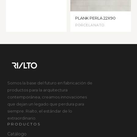
PLANK PERLA 22X90
PORCELANATO
Somos la base del futuro en fabricación de
productos para la arquitectura
contemporánea, creamos innovaciones
que dejan un legado que perdura para
siempre. Rialto, el estándar de lo
extraordinario.
PRODUCTOS
Catálogo