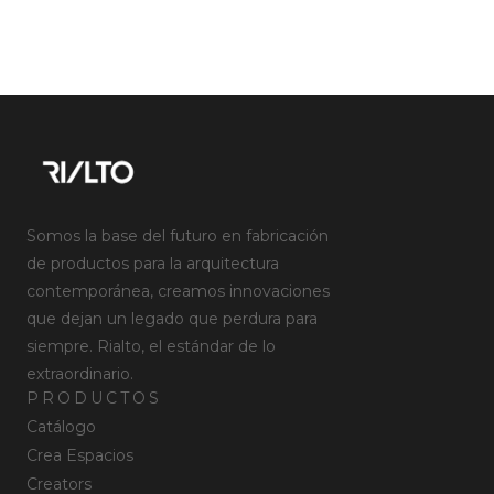
Somos la base del futuro en fabricación
de productos para la arquitectura
contemporánea, creamos innovaciones
que dejan un legado que perdura para
siempre. Rialto, el estándar de lo
extraordinario.
PRODUCTOS
Catálogo
Crea Espacios
Creators