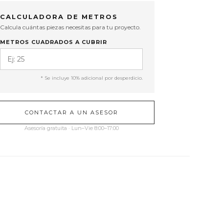
CALCULADORA DE METROS
Calcula cuántas piezas necesitas para tu proyecto.
METROS CUADRADOS A CUBRIR
* Se incluye 10% adicional por desperdicio.
CONTACTAR A UN ASESOR
Asesoría gratuita · Lun–Vie 8:00–17:00