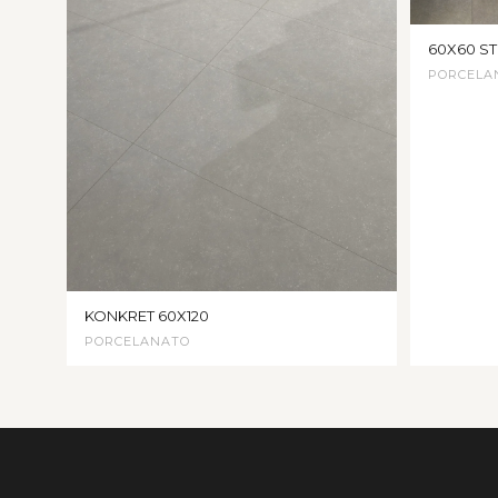
60X60 ST
PORCELA
KONKRET 60X120
PORCELANATO