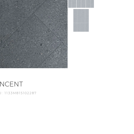
INCENT
: 1133M815102287