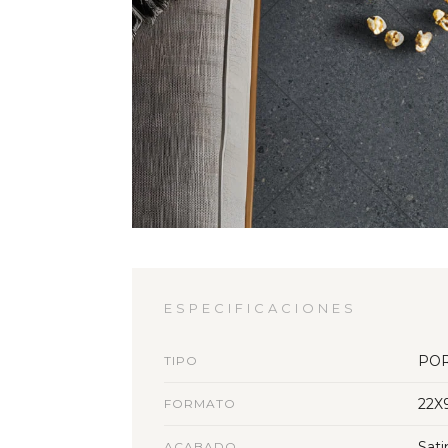
ESPECIFICACIONES
PO
TIPO
22X
FORMATO
Sati
ACABADO