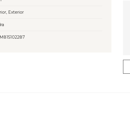
rior, Exterior
ra
3M815102287