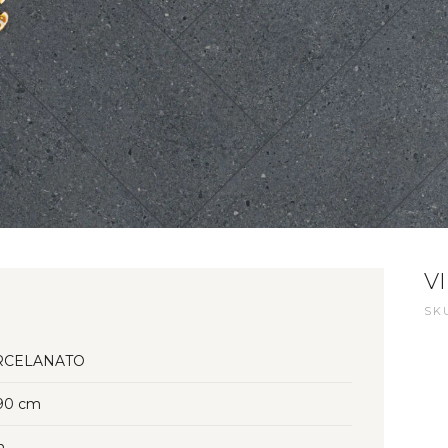
V
SKU
RCELANATO
90 cm
n