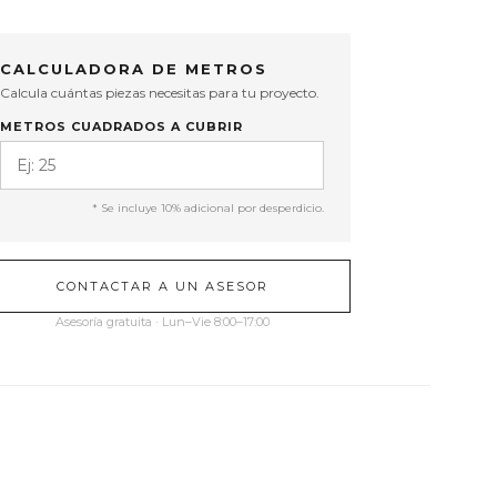
CALCULADORA DE METROS
Calcula cuántas piezas necesitas para tu proyecto.
METROS CUADRADOS A CUBRIR
* Se incluye 10% adicional por desperdicio.
CONTACTAR A UN ASESOR
Asesoría gratuita · Lun–Vie 8:00–17:00