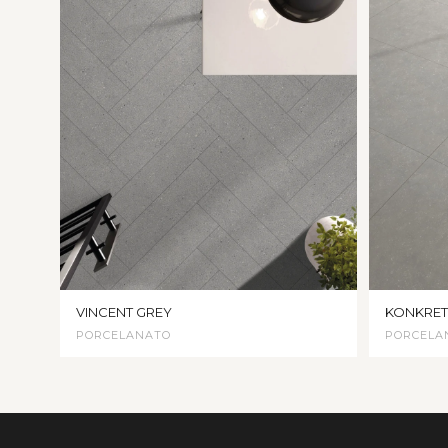
VINCENT GREY
KONKRET
PORCELANATO
PORCELA