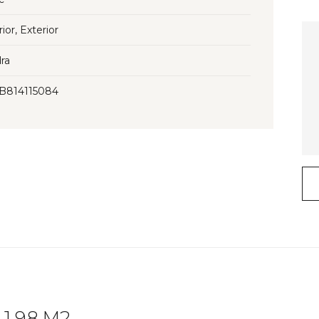
rior, Exterior
ra
3B814115084
1.98 M2