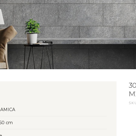
3
M
SKU
AMICA
60 cm
e