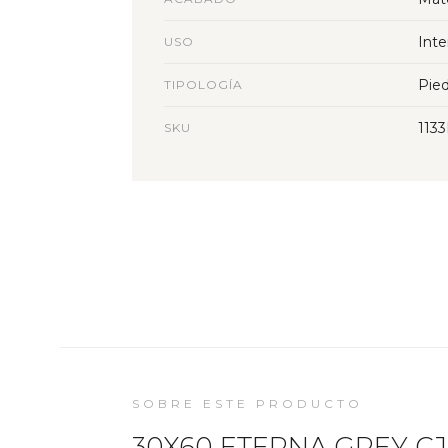
Inte
USO
Pied
TIPOLOGÍA
113
SKU
SOBRE ESTE PRODUCTO
30X60 ETERNA GREY CJ 