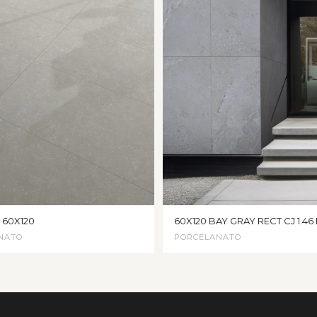
 60X120
60X120 BAY GRAY RECT CJ 1.46
NATO
PORCELANATO