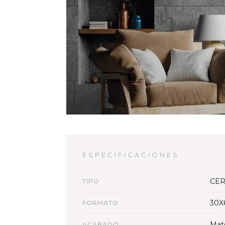
ESPECIFICACIONES
CER
TIPO
30X
FORMATO
Mat
ACABADO