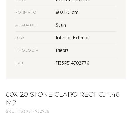
60X120 cm
FORMATO
Satin
ACABADO
Interior, Exterior
USO
Piedra
TIPOLOGÍA
1133P514702776
SKU
60X120 STONE CLARO RECT CJ 1.46
M2
SKU: 1133P514702776