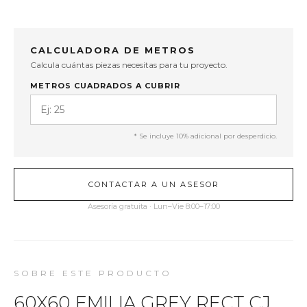
CALCULADORA DE METROS
Calcula cuántas piezas necesitas para tu proyecto.
METROS CUADRADOS A CUBRIR
* Se incluye 10% adicional por desperdicio.
CONTACTAR A UN ASESOR
Asesoría gratuita · Lun–Vie 8:00–17:00
SOBRE ESTE PRODUCTO
60X60 EMILIA GREY RECT CJ