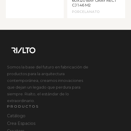
60X120 BAY GRAY RECT
CJ 1.46 M2
PORCELANATO
Somos la base del futuro en fabricación de
productos para la arquitectura
contemporánea, creamos innovaciones
que dejan un legado que perdura para
siempre. Rialto, el estándar de lo
extraordinario.
PRODUCTOS
Catálogo
Crea Espacios
Creators