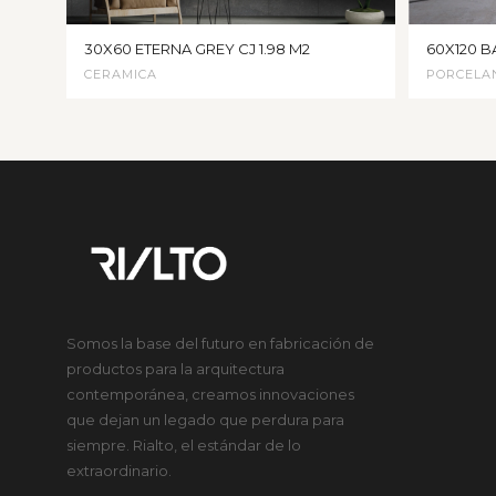
30X60 ETERNA GREY CJ 1.98 M2
60X120 B
CERAMICA
PORCELA
Somos la base del futuro en fabricación de
productos para la arquitectura
contemporánea, creamos innovaciones
que dejan un legado que perdura para
siempre. Rialto, el estándar de lo
extraordinario.