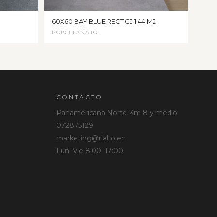
60X60 BAY BLUE RECT CJ 1.44 M2
PORCELANATO
CONTACTO
Panamericana Norte Km 8 y medio
072875129
marketing@rialto.ec
Lun–Vie 8:00–17:00