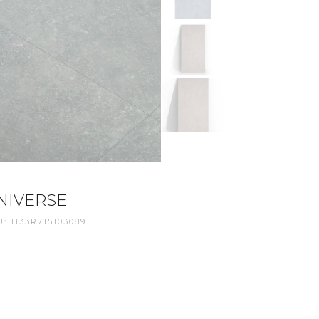
NIVERSE
: 1133R715103089