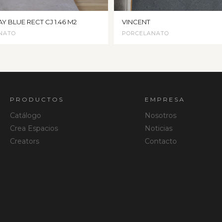
AY BLUE RECT CJ 1.46 M2
VINCENT
NATO
PORCELANATO
PRODUCTOS
EMPRESA
Catálogo
Nosotros
Crea Espacios
Noticias
Creators
Contacto