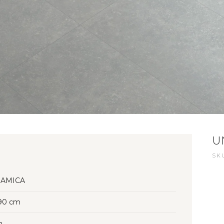
U
SKU
AMICA
90 cm
n