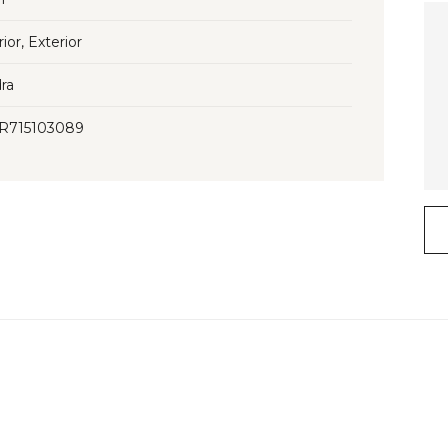
rior, Exterior
ra
3R715103089