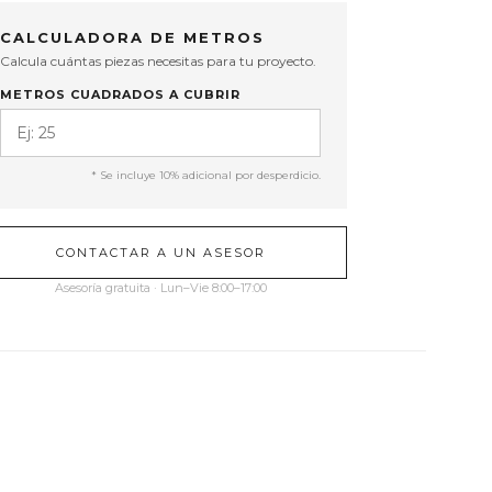
CALCULADORA DE METROS
Calcula cuántas piezas necesitas para tu proyecto.
METROS CUADRADOS A CUBRIR
* Se incluye 10% adicional por desperdicio.
CONTACTAR A UN ASESOR
Asesoría gratuita · Lun–Vie 8:00–17:00