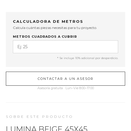
CALCULADORA DE METROS
Calcula cuántas piezas necesitas para tu proyecto.
METROS CUADRADOS A CUBRIR
* Se incluye 10% adicional por desperdicio.
CONTACTAR A UN ASESOR
Asesoría gratuita · Lun–Vie 8:00–17:00
SOBRE ESTE PRODUCTO
LUMINA BEIGE 45X45