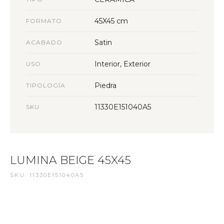
45X45 cm
FORMATO
Satin
ACABADO
Interior, Exterior
USO
Piedra
TIPOLOGÍA
11330E151040A5
SKU
LUMINA BEIGE 45X45
SKU: 11330E151040A5