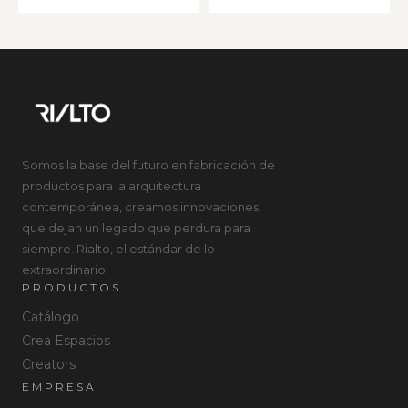
Somos la base del futuro en fabricación de
productos para la arquitectura
contemporánea, creamos innovaciones
que dejan un legado que perdura para
siempre. Rialto, el estándar de lo
extraordinario.
PRODUCTOS
Catálogo
Crea Espacios
Creators
EMPRESA