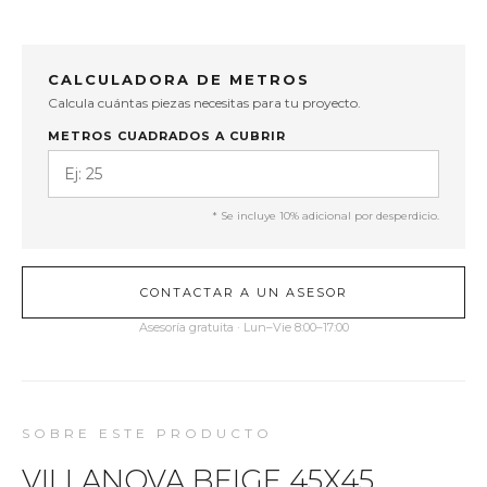
CALCULADORA DE METROS
Calcula cuántas piezas necesitas para tu proyecto.
METROS CUADRADOS A CUBRIR
* Se incluye 10% adicional por desperdicio.
CONTACTAR A UN ASESOR
Asesoría gratuita · Lun–Vie 8:00–17:00
SOBRE ESTE PRODUCTO
VILLANOVA BEIGE 45X45