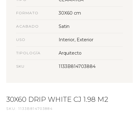
30X60 cm
FORMATO
Satin
ACABADO
Interior, Exterior
USO
Arquitecto
TIPOLOGÍA
1133B814703884
SKU
30X60 DRIP WHITE CJ 1.98 M2
SKU: 1133B814703884