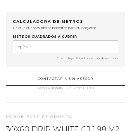
CALCULADORA DE METROS
Calcula cuántas piezas necesitas para tu proyecto.
METROS CUADRADOS A CUBRIR
* Se incluye 10% adicional por desperdicio.
CONTACTAR A UN ASESOR
Asesoría gratuita · Lun–Vie 8:00–17:00
SOBRE ESTE PRODUCTO
30X60 DRIP WHITE CJ 1.98 M2