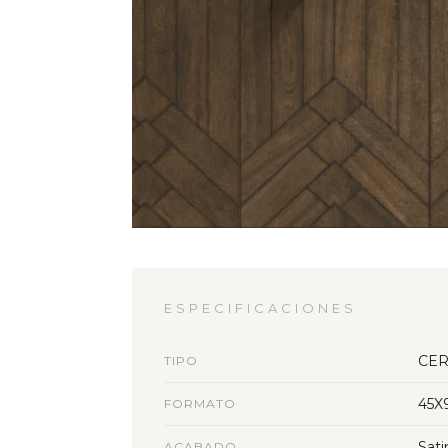
ESPECIFICACIONES
CER
TIPO
45X
FORMATO
Sati
ACABADO