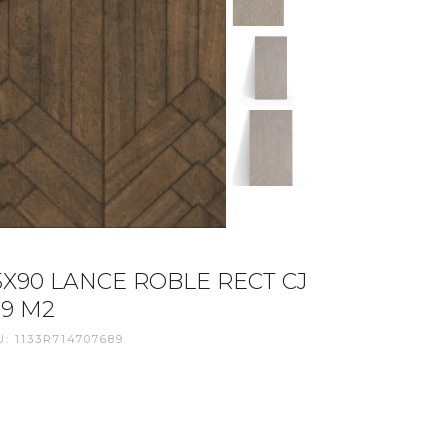
5X90 LANCE ROBLE RECT CJ
69 M2
: 1133R714707689