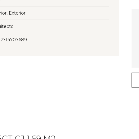
rior, Exterior
itecto
3R714707689
T CJ 1.69 M2