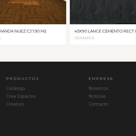
RANDA NUEZ CJ 1.90 M2
45X90 LANCE CEMENTO RECT C
A
CERAMICA
PRODUCTOS
EMPRESA
Catálogo
Nosotros
Crea Espacios
Noticias
Creators
Contacto