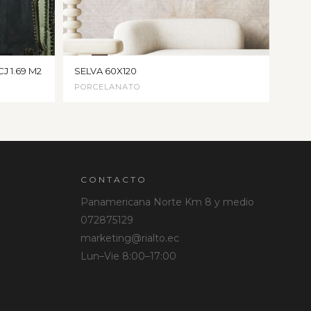
J 1.69 M2
SELVA 60X120
PORCELANATO
CONTACTO
Panamericana Norte Km 8 y medio
072875129
marketing@rialto.ec
Lun–Vie 8:00–17:00