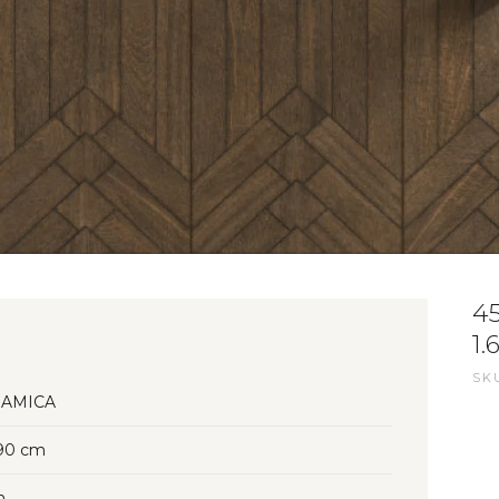
4
1.
SKU
AMICA
90 cm
n