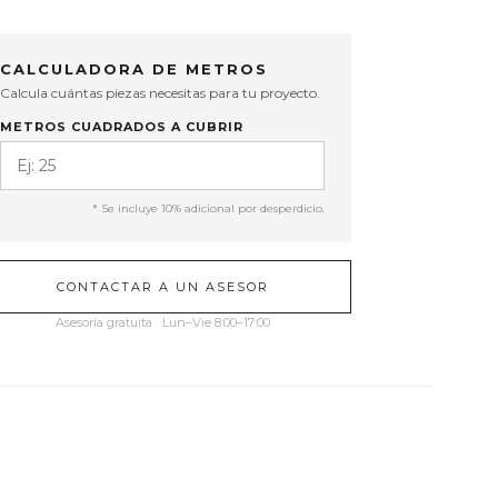
CALCULADORA DE METROS
Calcula cuántas piezas necesitas para tu proyecto.
METROS CUADRADOS A CUBRIR
* Se incluye 10% adicional por desperdicio.
CONTACTAR A UN ASESOR
Asesoría gratuita · Lun–Vie 8:00–17:00