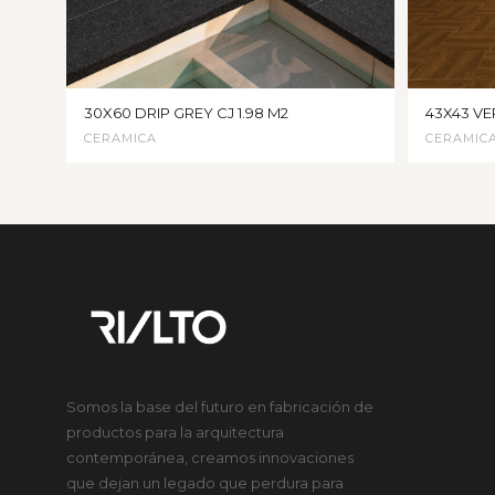
30X60 DRIP GREY CJ 1.98 M2
43X43 VE
CERAMICA
CERAMIC
Somos la base del futuro en fabricación de
productos para la arquitectura
contemporánea, creamos innovaciones
que dejan un legado que perdura para