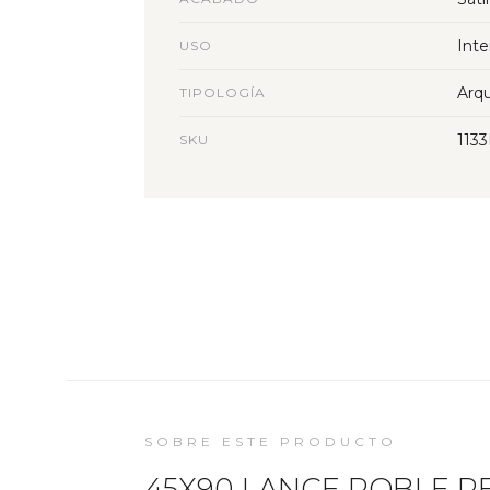
Inte
USO
Arqu
TIPOLOGÍA
113
SKU
SOBRE ESTE PRODUCTO
45X90 LANCE ROBLE REC