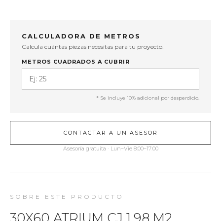
CALCULADORA DE METROS
Calcula cuántas piezas necesitas para tu proyecto.
METROS CUADRADOS A CUBRIR
* Se incluye 10% adicional por desperdicio.
CONTACTAR A UN ASESOR
Asesoría gratuita · Lun–Vie 8:00–17:00
SOBRE ESTE PRODUCTO
30X60 ATRIUM CJ 1.98 M2