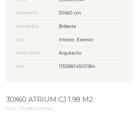
30X60 cm
FORMATO
Brillante
ACABADO
Interior, Exterior
USO
Arquitecto
TIPOLOGÍA
1133B814300184
SKU
30X60 ATRIUM CJ 1.98 M2
SKU: 1133B814300184