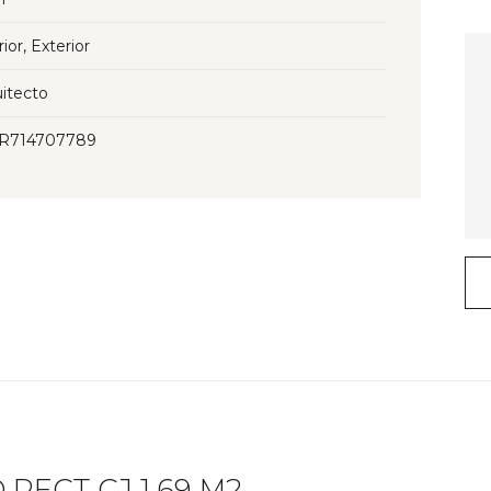
rior, Exterior
itecto
3R714707789
RECT CJ 1.69 M2