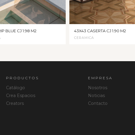
IP BLUE CJ 1.98 M2
43X43 CASERTA CJ 1.90 M2
A
CERAMICA
PRODUCTOS
EMPRESA
Catálogo
Nosotros
Crea Espacios
Noticias
Creators
Contacto