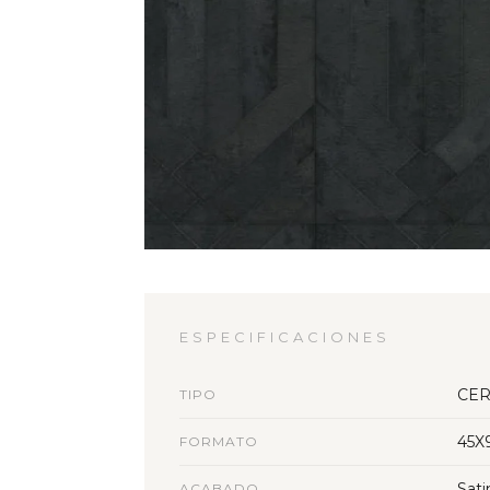
ESPECIFICACIONES
CER
TIPO
45X
FORMATO
Sati
ACABADO