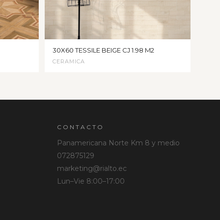
30X60 TESSILE BEIGE CJ 1.98 M2
CERAMICA
CONTACTO
Panamericana Norte Km 8 y medio
072875129
marketing@rialto.ec
Lun–Vie 8:00–17:00