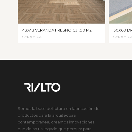
43X43 VERANDA FRESNO CJ 1.90 M2
30X60 DR
CERAMICA
CERAMIC
Somos la base del futuro en fabricación de
productos para la arquitectura
contemporánea, creamos innovaciones
que dejan un legado que perdura para