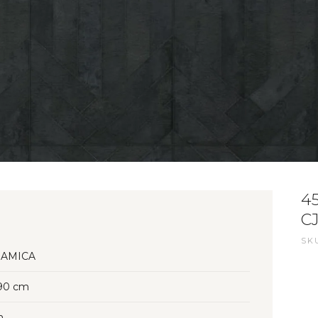
4
CJ
SKU
AMICA
90 cm
n