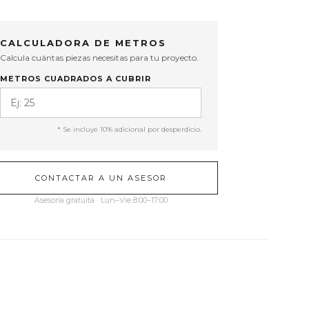
CALCULADORA DE METROS
Calcula cuántas piezas necesitas para tu proyecto.
METROS CUADRADOS A CUBRIR
* Se incluye 10% adicional por desperdicio.
CONTACTAR A UN ASESOR
Asesoría gratuita · Lun–Vie 8:00–17:00