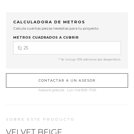
CALCULADORA DE METROS
Calcula cuántas piezas necesitas para tu proyecto.
METROS CUADRADOS A CUBRIR
* Se incluye 10% adicional por desperdicio.
CONTACTAR A UN ASESOR
Asesoría gratuita · Lun–Vie 8:00–17:00
SOBRE ESTE PRODUCTO
VELVET BEIGE