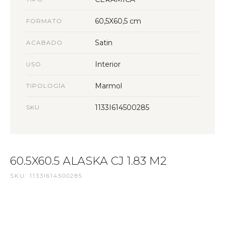
60,5X60,5 cm
FORMATO
Satin
ACABADO
Interior
USO
Marmol
TIPOLOGÍA
1133I614500285
SKU
60.5X60.5 ALASKA CJ 1.83 M2
SKU: 1133I614500285