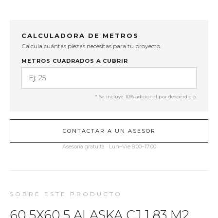
CALCULADORA DE METROS
Calcula cuántas piezas necesitas para tu proyecto.
METROS CUADRADOS A CUBRIR
* Se incluye 10% adicional por desperdicio.
CONTACTAR A UN ASESOR
Asesoría gratuita · Lun–Vie 8:00–17:00
SOBRE ESTE PRODUCTO
60.5X60.5 ALASKA CJ 1.83 M2