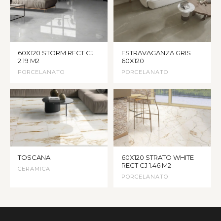
60X120 STORM RECT CJ
ESTRAVAGANZA GRIS
2.19 M2
60X120
PORCELANATO
PORCELANATO
TOSCANA
60X120 STRATO WHITE
RECT CJ 1.46 M2
CERAMICA
PORCELANATO