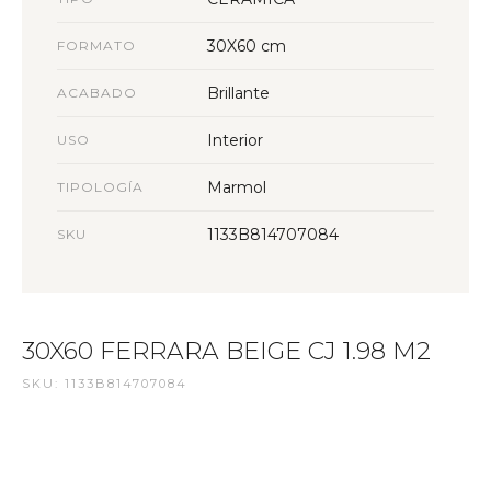
30X60 cm
FORMATO
Brillante
ACABADO
Interior
USO
Marmol
TIPOLOGÍA
1133B814707084
SKU
30X60 FERRARA BEIGE CJ 1.98 M2
SKU: 1133B814707084