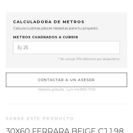
CALCULADORA DE METROS
Calcula cuántas piezas necesitas para tu proyecto.
METROS CUADRADOS A CUBRIR
* Se incluye 10% adicional por desperdicio.
CONTACTAR A UN ASESOR
Asesoría gratuita · Lun–Vie 8:00–17:00
SOBRE ESTE PRODUCTO
30X60 FERRARA BEIGE CJ 1.98