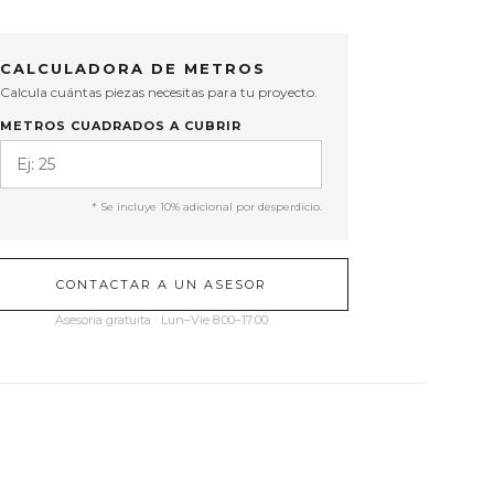
CALCULADORA DE METROS
Calcula cuántas piezas necesitas para tu proyecto.
METROS CUADRADOS A CUBRIR
* Se incluye 10% adicional por desperdicio.
CONTACTAR A UN ASESOR
Asesoría gratuita · Lun–Vie 8:00–17:00