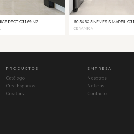
ICE RECT CJ 1.69 M2
60.5X60.5 NEMESIS MARFIL CJ 
A
CERAMICA
PRODUCTOS
EMPRESA
Catálogo
Nosotros
Crea Espacios
Noticias
Creators
Contacto