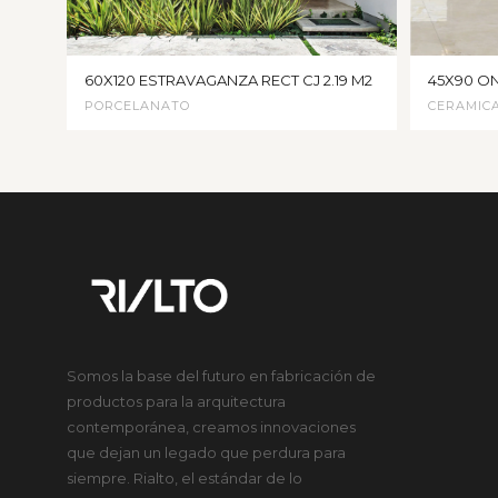
60X120 ESTRAVAGANZA RECT CJ 2.19 M2
45X90 ON
PORCELANATO
CERAMIC
Somos la base del futuro en fabricación de
productos para la arquitectura
contemporánea, creamos innovaciones
que dejan un legado que perdura para
siempre. Rialto, el estándar de lo