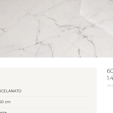
6
1.
SKU
RCELANATO
60 cm
lante