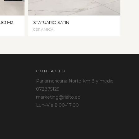
1.83 M2
STATUARIO SATIN
CERAMICA
CONTACTO
Panamericana Norte Km 8 y medio
072875129
marketing@rialto.ec
Lun–Vie 8:00–17:00