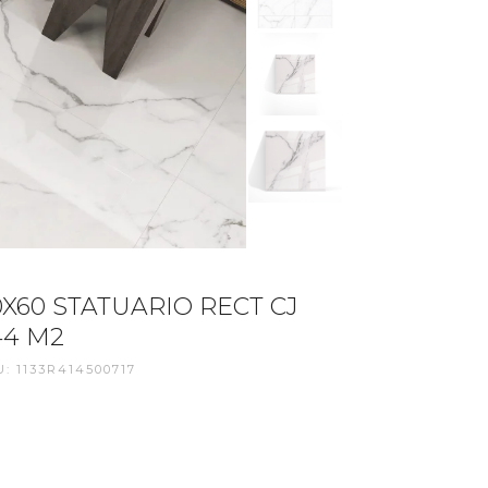
0X60 STATUARIO RECT CJ
44 M2
: 1133R414500717