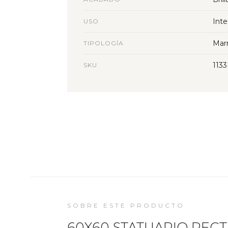
Inte
USO
Mar
TIPOLOGÍA
113
SKU
SOBRE ESTE PRODUCTO
60X60 STATUARIO RECT 