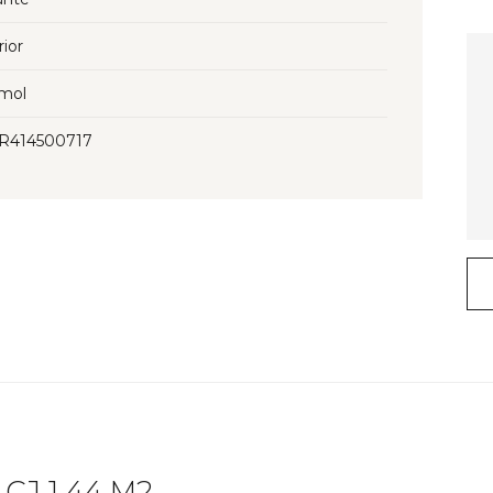
rior
mol
3R414500717
CJ 1.44 M2