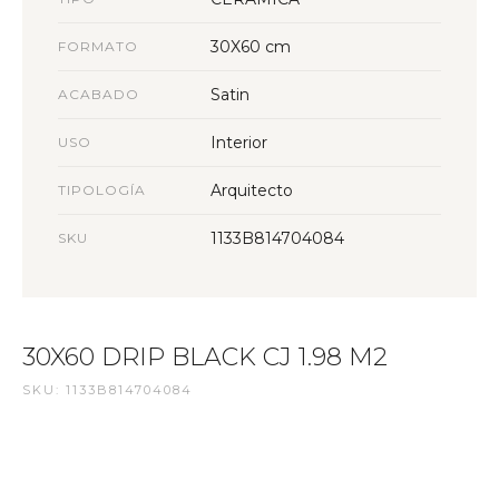
30X60 cm
FORMATO
Satin
ACABADO
Interior
USO
Arquitecto
TIPOLOGÍA
1133B814704084
SKU
30X60 DRIP BLACK CJ 1.98 M2
SKU: 1133B814704084