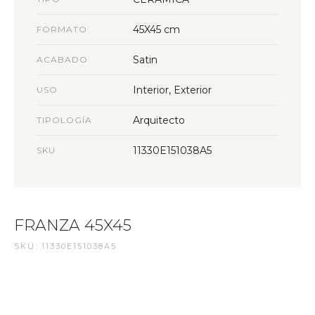
45X45 cm
FORMATO
Satin
ACABADO
Interior, Exterior
USO
Arquitecto
TIPOLOGÍA
11330E151038A5
SKU
FRANZA 45X45
SKU: 11330E151038A5