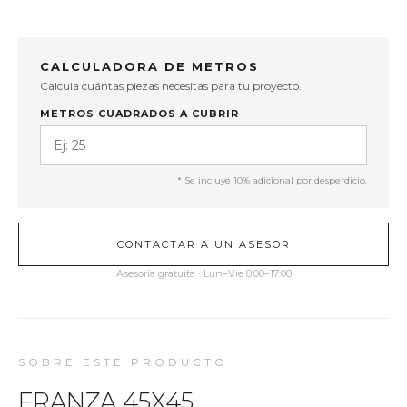
CALCULADORA DE METROS
Calcula cuántas piezas necesitas para tu proyecto.
METROS CUADRADOS A CUBRIR
* Se incluye 10% adicional por desperdicio.
CONTACTAR A UN ASESOR
Asesoría gratuita · Lun–Vie 8:00–17:00
SOBRE ESTE PRODUCTO
FRANZA 45X45