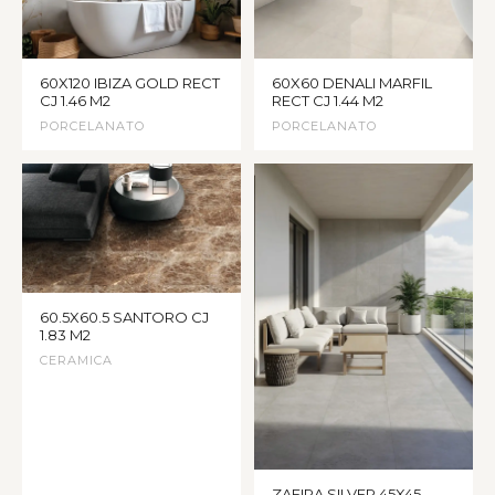
60X120 IBIZA GOLD RECT
60X60 DENALI MARFIL
CJ 1.46 M2
RECT CJ 1.44 M2
PORCELANATO
PORCELANATO
60.5X60.5 SANTORO CJ
1.83 M2
CERAMICA
ZAFIRA SILVER 45X45