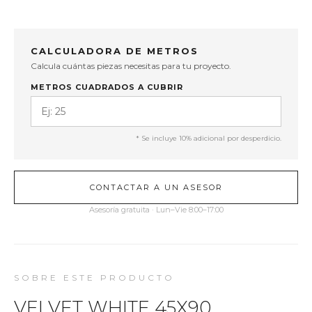
CALCULADORA DE METROS
Calcula cuántas piezas necesitas para tu proyecto.
METROS CUADRADOS A CUBRIR
* Se incluye 10% adicional por desperdicio.
CONTACTAR A UN ASESOR
Asesoría gratuita · Lun–Vie 8:00–17:00
SOBRE ESTE PRODUCTO
VELVET WHITE 45X90