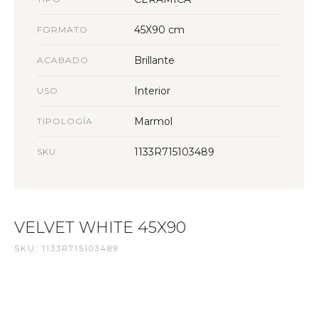
45X90 cm
FORMATO
Brillante
ACABADO
Interior
USO
Marmol
TIPOLOGÍA
1133R715103489
SKU
VELVET WHITE 45X90
SKU: 1133R715103489