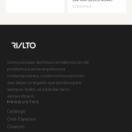
CERAMICA
Somos la base del futuro en fabricación de
productos para la arquitectura
contemporánea, creamos innovaciones
que dejan un legado que perdura para
siempre. Rialto, el estándar de lo
extraordinario.
PRODUCTOS
Catálogo
Crea Espacios
Creators