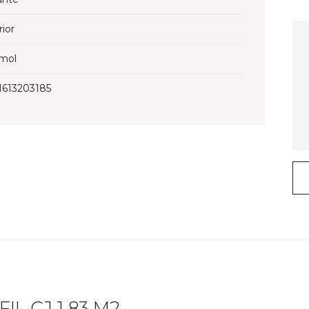
rior
mol
I613203185
IL CJ 1.83 M2