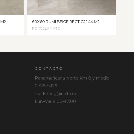
 M2
60X60 RUMI BEIGE RECT CJ 1.44 M2
PORCELANATO
CONTACTO
Panamericana Norte Km 8 y medio
072875129
marketing@rialto.ec
Lun–Vie 8:00–17:00