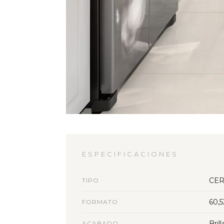
ESPECIFICACIONES
CER
TIPO
60,
FORMATO
Bril
ACABADO