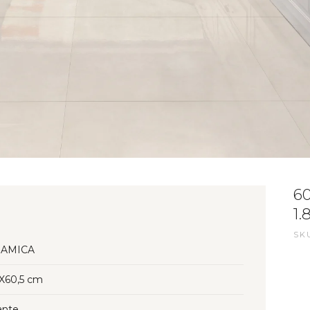
6
1.
SKU
AMICA
5X60,5 cm
lante