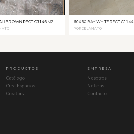
ALI BROWN RECT CJ 1.46 M2
60X60 BAY WHITE RECT CJ 1.44
NATO
PORCELANATO
PRODUCTOS
EMPRESA
Catálogo
Nosotros
Crea Espacios
Noticias
Creators
Contacto