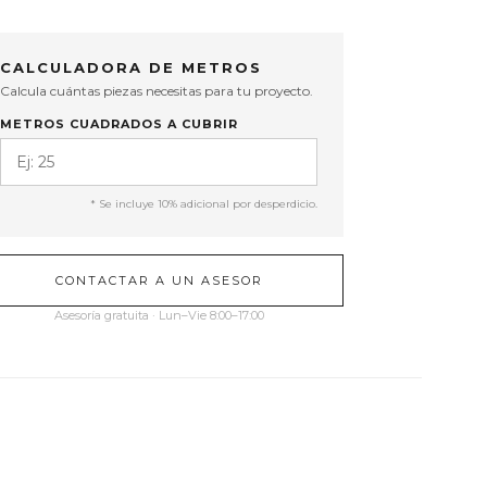
CALCULADORA DE METROS
Calcula cuántas piezas necesitas para tu proyecto.
METROS CUADRADOS A CUBRIR
* Se incluye 10% adicional por desperdicio.
CONTACTAR A UN ASESOR
Asesoría gratuita · Lun–Vie 8:00–17:00