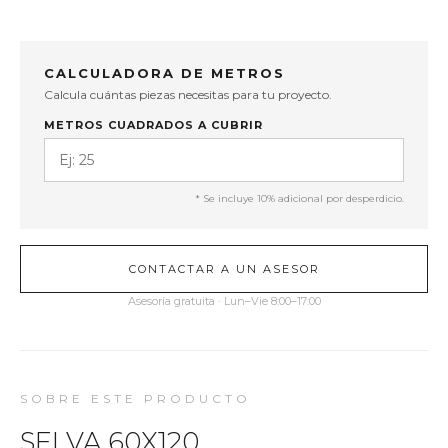
CALCULADORA DE METROS
Calcula cuántas piezas necesitas para tu proyecto.
METROS CUADRADOS A CUBRIR
* Se incluye 10% adicional por desperdicio.
CONTACTAR A UN ASESOR
Asesoría gratuita · Lun–Vie 8:00–17:00
SOBRE ESTE PRODUCTO
SELVA 60X120