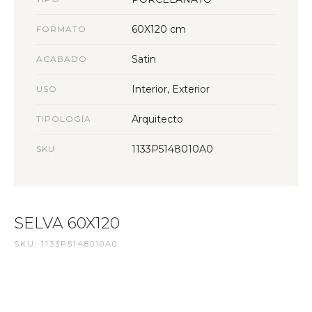
60X120 cm
FORMATO
Satin
ACABADO
Interior, Exterior
USO
Arquitecto
TIPOLOGÍA
1133P5148010A0
SKU
SELVA 60X120
SKU: 1133P5148010A0