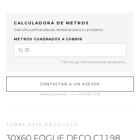
CALCULADORA DE METROS
Calcula cuántas piezas necesitas para tu proyecto.
METROS CUADRADOS A CUBRIR
* Se incluye 10% adicional por desperdicio.
CONTACTAR A UN ASESOR
Asesoría gratuita · Lun–Vie 8:00–17:00
SOBRE ESTE PRODUCTO
30X60 FOGLIE DECO CJ 1.98