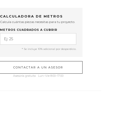
CALCULADORA DE METROS
Calcula cuántas piezas necesitas para tu proyecto.
METROS CUADRADOS A CUBRIR
* Se incluye 10% adicional por desperdicio.
CONTACTAR A UN ASESOR
Asesoría gratuita · Lun–Vie 8:00–17:00