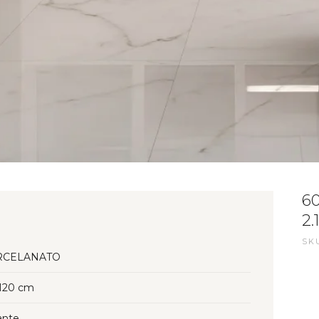
6
2.
SKU
RCELANATO
120 cm
lante