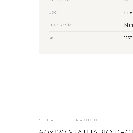
Inte
USO
Mar
TIPOLOGÍA
113
SKU
SOBRE ESTE PRODUCTO
60X120 STATUARIO RECT