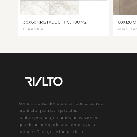
30X60 KRISTAL LIGHT CJ 1.98 M2
60X120 OR
CERAMICA
PORCELA
Somos la base del futuro en fabricación de
productos para la arquitectura
contemporánea, creamos innovaciones
que dejan un legado que perdura para
siempre. Rialto, el estándar de lo