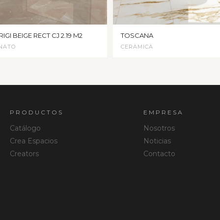
IGI BEIGE RECT CJ 2.19 M2
TOSCANA
NATO
CERAMICA
PRODUCTOS
EMPRESA
Catálogo
Nosotros
Crea Espacios
Noticias
Creators
Contacto