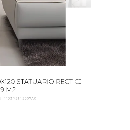
0X120 STATUARIO RECT CJ
19 M2
: 1133P5145007A0