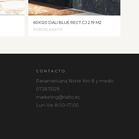
60X120 DALI BLUE RECT CJ 2.19 M2
PORCELANATO
CONTACTO
Panamericana Norte Km 8 y medio
072875129
marketing@rialto.ec
Lun–Vie 8:00–17:00