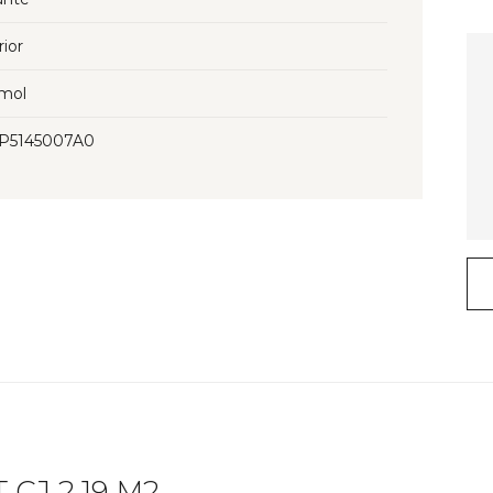
rior
mol
3P5145007A0
 CJ 2.19 M2