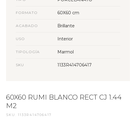
60X60 cm
FORMATO
Brillante
ACABADO
Interior
USO
Marmol
TIPOLOGÍA
1133R414706417
SKU
60X60 RUMI BLANCO RECT CJ 1.44
M2
SKU: 1133R414706417