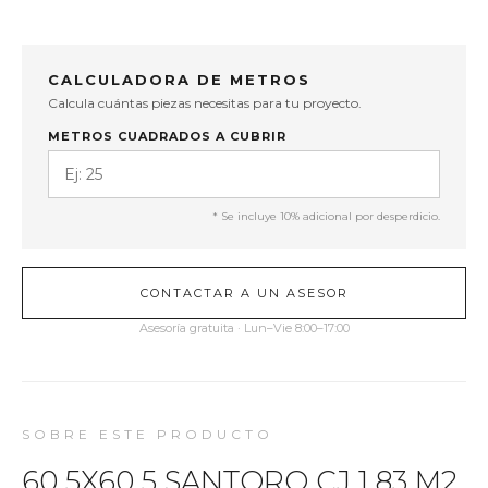
CALCULADORA DE METROS
Calcula cuántas piezas necesitas para tu proyecto.
METROS CUADRADOS A CUBRIR
* Se incluye 10% adicional por desperdicio.
CONTACTAR A UN ASESOR
Asesoría gratuita · Lun–Vie 8:00–17:00
SOBRE ESTE PRODUCTO
60.5X60.5 SANTORO CJ 1.83 M2