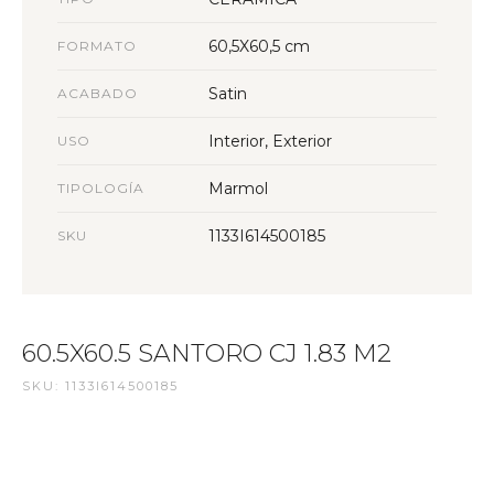
60,5X60,5 cm
FORMATO
Satin
ACABADO
Interior, Exterior
USO
Marmol
TIPOLOGÍA
1133I614500185
SKU
60.5X60.5 SANTORO CJ 1.83 M2
SKU: 1133I614500185