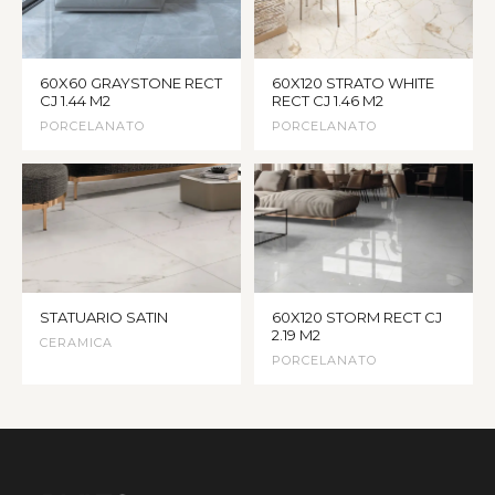
60X60 GRAYSTONE RECT
60X120 STRATO WHITE
CJ 1.44 M2
RECT CJ 1.46 M2
PORCELANATO
PORCELANATO
STATUARIO SATIN
60X120 STORM RECT CJ
2.19 M2
CERAMICA
PORCELANATO