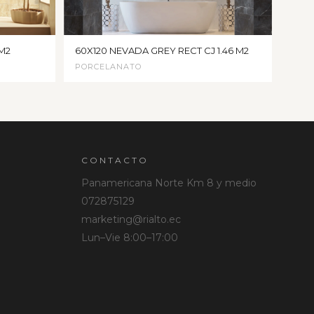
 M2
60X120 NEVADA GREY RECT CJ 1.46 M2
PORCELANATO
CONTACTO
Panamericana Norte Km 8 y medio
072875129
marketing@rialto.ec
Lun–Vie 8:00–17:00