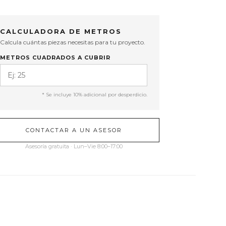
CALCULADORA DE METROS
Calcula cuántas piezas necesitas para tu proyecto.
METROS CUADRADOS A CUBRIR
* Se incluye 10% adicional por desperdicio.
CONTACTAR A UN ASESOR
Asesoría gratuita · Lun–Vie 8:00–17:00