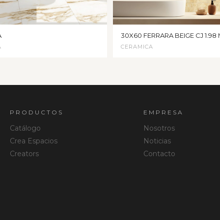
A
30X60 FERRARA BEIGE CJ 1.98
A
CERAMICA
PRODUCTOS
EMPRESA
Catálogo
Nosotros
Crea Espacios
Noticias
Creators
Contacto