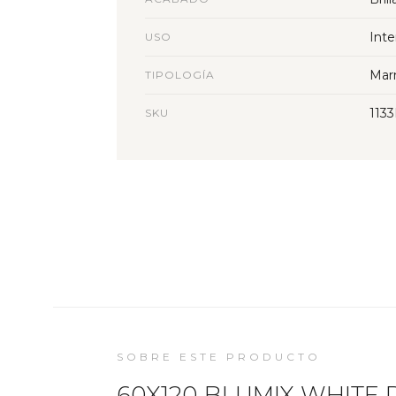
Inte
USO
Mar
TIPOLOGÍA
113
SKU
SOBRE ESTE PRODUCTO
60X120 BLUMIX WHITE R