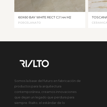
60X60 BAY WHITE RECT CJ 1.44 M2
TOSCAN
PORCELANATO
CERAMIC
Somos la base del futuro en fabricación de
productos para la arquitectura
contemporánea, creamos innovaciones
que dejan un legado que perdura para
siempre. Rialto, el estándar de lo