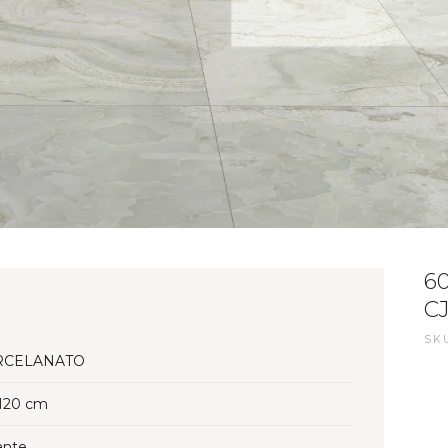
6
CJ
SKU
RCELANATO
120 cm
lante