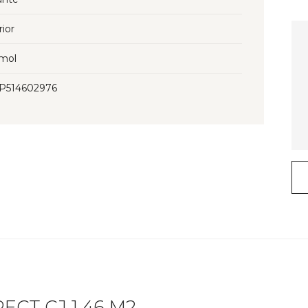
rior
mol
3P514602976
ECT CJ 1.46 M2