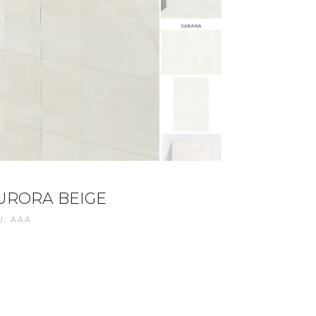
URORA BEIGE
U: AAA