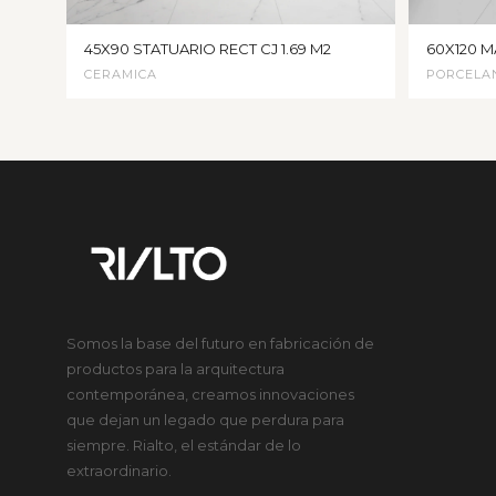
45X90 STATUARIO RECT CJ 1.69 M2
60X120 M
CERAMICA
PORCELA
Somos la base del futuro en fabricación de
productos para la arquitectura
contemporánea, creamos innovaciones
que dejan un legado que perdura para
siempre. Rialto, el estándar de lo
extraordinario.