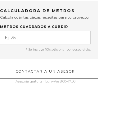
CALCULADORA DE METROS
Calcula cuántas piezas necesitas para tu proyecto.
METROS CUADRADOS A CUBRIR
* Se incluye 10% adicional por desperdicio.
CONTACTAR A UN ASESOR
Asesoría gratuita · Lun–Vie 8:00–17:00