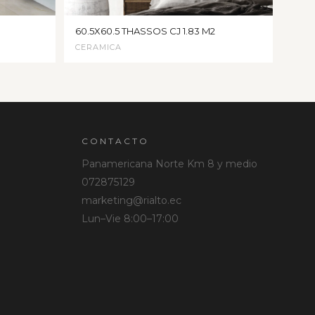
60.5X60.5 THASSOS CJ 1.83 M2
CERAMICA
CONTACTO
Panamericana Norte Km 8 y medio
072875129
marketing@rialto.ec
Lun–Vie 8:00–17:00