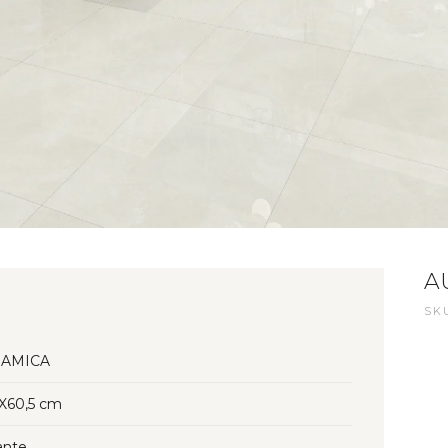
A
SK
AMICA
5X60,5 cm
lante