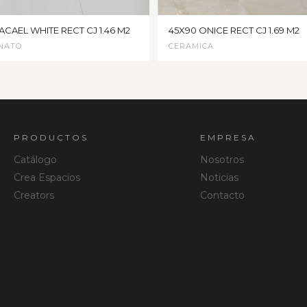
ACAEL WHITE RECT CJ 1.46 M2
45X90 ONICE RECT CJ 1.69 M2
NATO
CERAMICA
PRODUCTOS
EMPRESA
Catálogo
Nosotros
Crea Espacios
Noticias
Creators
Contacto