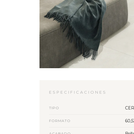
ESPECIFICACIONES
CER
TIPO
60,
FORMATO
Bril
ACABADO