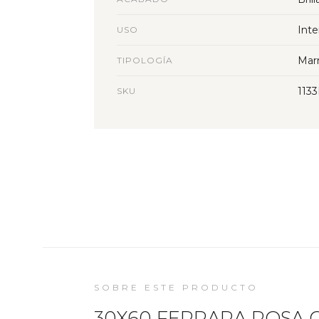
Inte
USO
Mar
TIPOLOGÍA
113
SKU
SOBRE ESTE PRODUCTO
30X60 FERRARA ROSA CJ