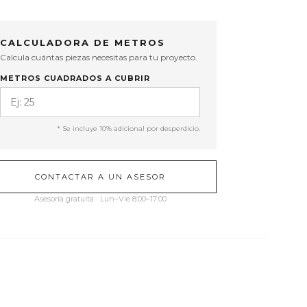
CALCULADORA DE METROS
Calcula cuántas piezas necesitas para tu proyecto.
METROS CUADRADOS A CUBRIR
* Se incluye 10% adicional por desperdicio.
CONTACTAR A UN ASESOR
Asesoría gratuita · Lun–Vie 8:00–17:00