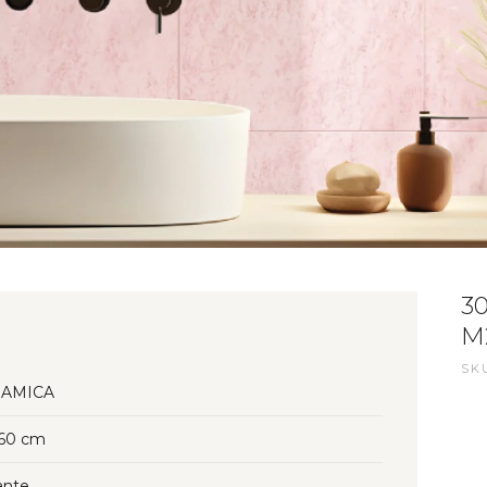
3
M
SKU
AMICA
60 cm
lante