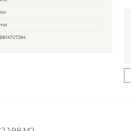
rior
mol
3B814707284
 1.98 M2