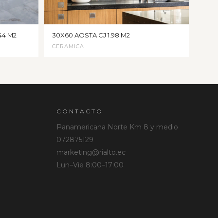
44 M2
30X60 AOSTA CJ 1.98 M2
CERAMICA
CONTACTO
Panamericana Norte Km 8 y medio
072875129
marketing@rialto.ec
Lun–Vie 8:00–17:00