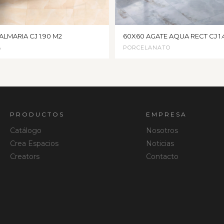
ALMARIA CJ 1.90 M2
60X60 AGATE AQUA RECT CJ 1.
A
PORCELANATO
PRODUCTOS
EMPRESA
Catálogo
Nosotros
Crea Espacios
Noticias
Creators
Contacto