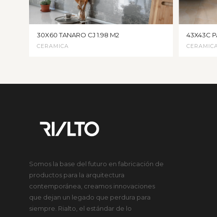
30X60 TANARO CJ 1.98 M2
43X43C P
CERAMICA
CERAMIC
Somos la base del futuro en fabricación de
productos para la arquitectura
contemporánea, creamos innovaciones
que dejan un legado que perdura para
siempre. Rialto, el estándar de lo