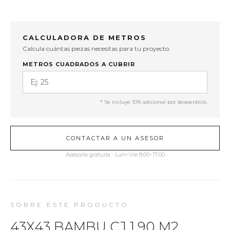
CALCULADORA DE METROS
Calcula cuántas piezas necesitas para tu proyecto.
METROS CUADRADOS A CUBRIR
* Se incluye 10% adicional por desperdicio.
CONTACTAR A UN ASESOR
Asesoría gratuita · Lun–Vie 8:00–17:00
SOBRE ESTE PRODUCTO
43X43 BAMBU CJ 1.90 M2