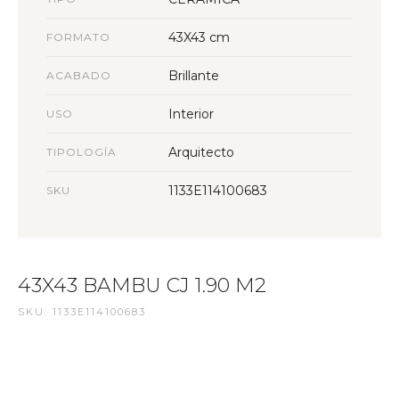
43X43 cm
FORMATO
Brillante
ACABADO
Interior
USO
Arquitecto
TIPOLOGÍA
1133E114100683
SKU
43X43 BAMBU CJ 1.90 M2
SKU: 1133E114100683