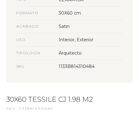
30X60 cm
FORMATO
Satin
ACABADO
Interior, Exterior
USO
Arquitecto
TIPOLOGÍA
1133B814310484
SKU
30X60 TESSILE CJ 1.98 M2
SKU: 1133B814310484