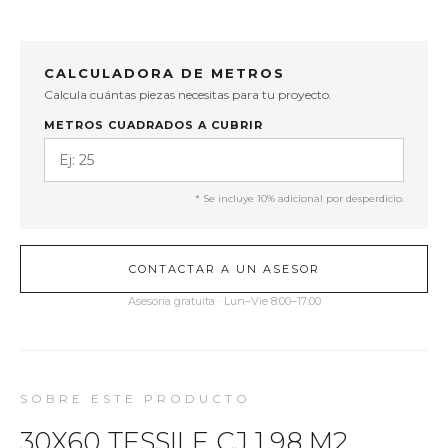
CALCULADORA DE METROS
Calcula cuántas piezas necesitas para tu proyecto.
METROS CUADRADOS A CUBRIR
* Se incluye 10% adicional por desperdicio.
CONTACTAR A UN ASESOR
Asesoría gratuita · Lun–Vie 8:00–17:00
SOBRE ESTE PRODUCTO
30X60 TESSILE CJ 1.98 M2