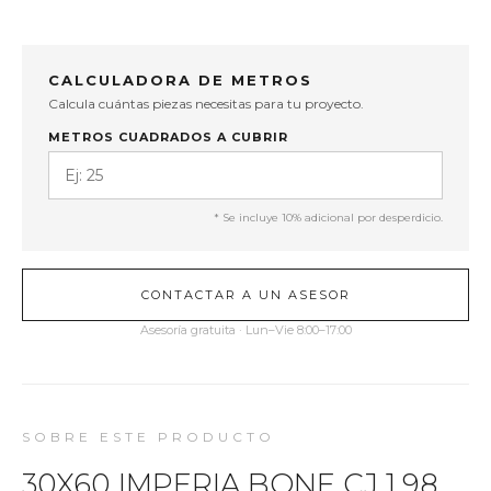
CALCULADORA DE METROS
Calcula cuántas piezas necesitas para tu proyecto.
METROS CUADRADOS A CUBRIR
* Se incluye 10% adicional por desperdicio.
CONTACTAR A UN ASESOR
Asesoría gratuita · Lun–Vie 8:00–17:00
SOBRE ESTE PRODUCTO
30X60 IMPERIA BONE CJ 1.98