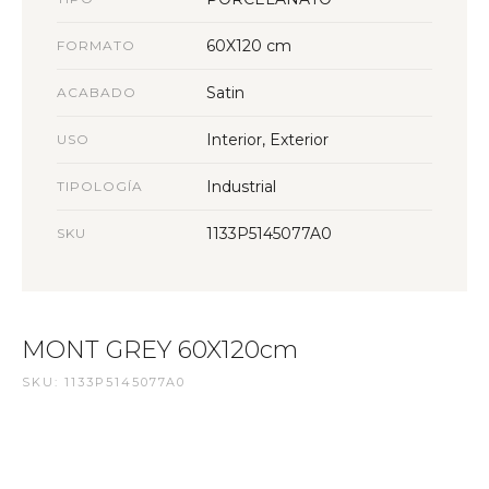
60X120 cm
FORMATO
Satin
ACABADO
Interior, Exterior
USO
Industrial
TIPOLOGÍA
1133P5145077A0
SKU
MONT GREY 60X120cm
SKU: 1133P5145077A0