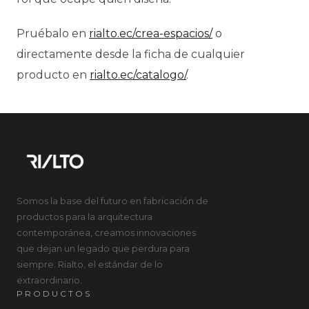
Pruébalo en
rialto.ec/crea-espacios/
o
directamente desde la ficha de cualquier
producto en
rialto.ec/catalogo/
.
Somos la base del futuro en fabricación de
productos para la arquitectura
contemporánea, creamos innovaciones
que dejan un legado que perdura para
siempre. Rialto, el estándar de lo
extraordinario.
PRODUCTOS