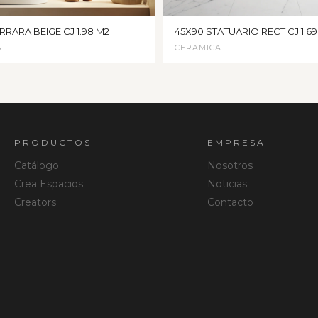
RRARA BEIGE CJ 1.98 M2
45X90 STATUARIO RECT CJ 1.69
A
CERAMICA
PRODUCTOS
EMPRESA
Catálogo
Nosotros
Crea Espacios
Noticias
Creators
Contacto