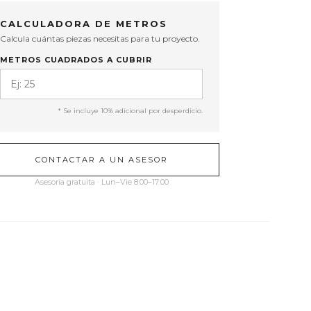
CALCULADORA DE METROS
Calcula cuántas piezas necesitas para tu proyecto.
METROS CUADRADOS A CUBRIR
* Se incluye 10% adicional por desperdicio.
CONTACTAR A UN ASESOR
Asesoría gratuita · Lun–Vie 8:00–17:00