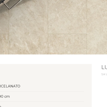
L
SKU
RCELANATO
90 cm
n