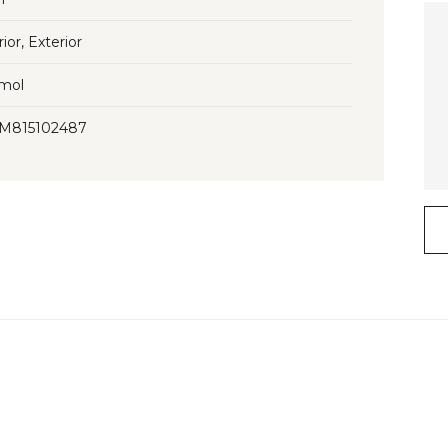
rior, Exterior
mol
3M815102487