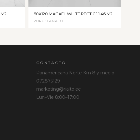
 M2
60X120 MACAEL WHITE RECT CJ 1.46 M2
PORCELANATO
CONTACTO
Panamericana Norte Km 8 y medio
072875129
marketing@rialto.ec
Lun–Vie 8:00–17:00