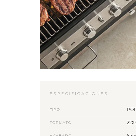
ESPECIFICACIONES
PO
TIPO
22X
FORMATO
Sati
ACABADO