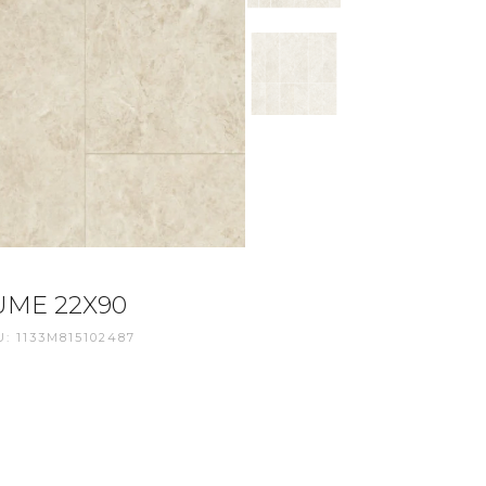
UME 22X90
: 1133M815102487