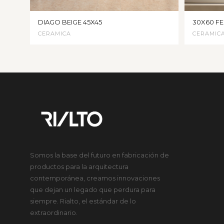
DIAGO BEIGE 45X45
30X60 FE
CERAMICA
CERAMIC
Somos la base del futuro en fabricación de
productos para la arquitectura
contemporánea, creamos innovaciones
que dejan un legado que perdura para
siempre. Rialto, el estándar de lo
extraordinario.