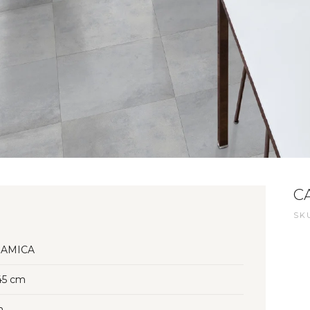
C
SKU
AMICA
45 cm
n