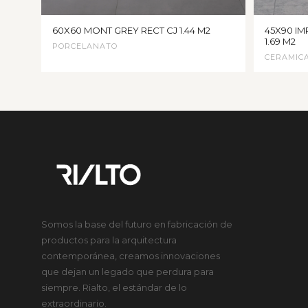
60X60 MONT GREY RECT CJ 1.44 M2
45X90 IM
1.69 M2
PORCELANATO
CERAMIC
Somos la base del futuro en fabricación de
productos para la arquitectura
contemporánea, creamos innovaciones
que dejan un legado que perdura para
siempre. Rialto, el estándar de lo
extraordinario.