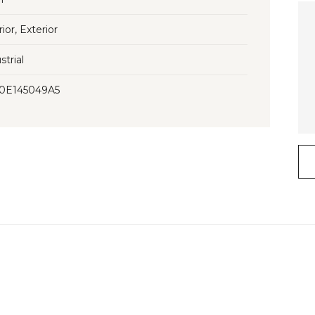
rior, Exterior
strial
30E145049A5