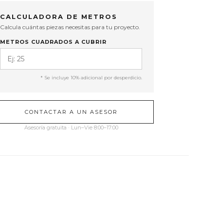
CALCULADORA DE METROS
Calcula cuántas piezas necesitas para tu proyecto.
METROS CUADRADOS A CUBRIR
* Se incluye 10% adicional por desperdicio.
CONTACTAR A UN ASESOR
Asesoría gratuita · Lun–Vie 8:00–17:00