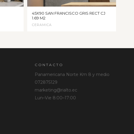
45X90 SAN FRANCISCO GRIS RECT CJ
1.69 M2
CERAMICA
CONTACTO
Panamericana Norte Km 8 y medio
072875129
marketing@rialto.ec
Lun–Vie 8:00–17:00