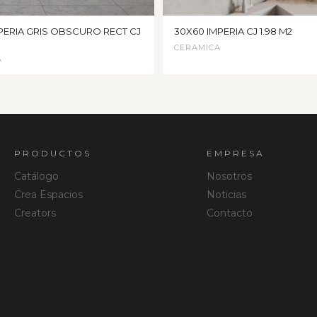
PERIA GRIS OBSCURO RECT CJ
30X60 IMPERIA CJ 1.98 M2
CERAMICA
A
PRODUCTOS
EMPRESA
Catálogo
Nosotros
Crea Espacios
Noticias
Creators
Contacto