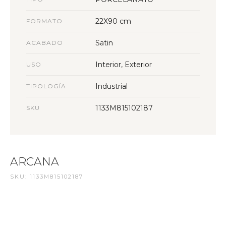
22X90 cm
FORMATO
Satin
ACABADO
Interior, Exterior
USO
Industrial
TIPOLOGÍA
1133M815102187
SKU
ARCANA
SKU: 1133M815102187