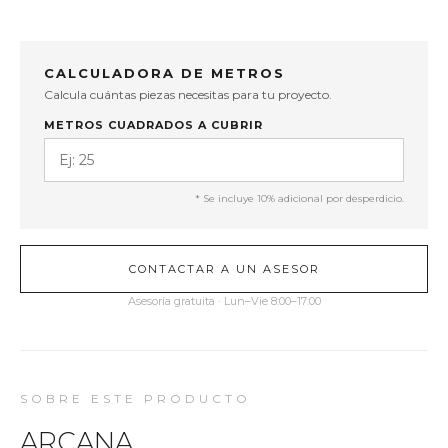
CALCULADORA DE METROS
Calcula cuántas piezas necesitas para tu proyecto.
METROS CUADRADOS A CUBRIR
* Se incluye 10% adicional por desperdicio.
CONTACTAR A UN ASESOR
Asesoría gratuita · Lun–Vie 8:00–17:00
SOBRE ESTE PRODUCTO
ARCANA